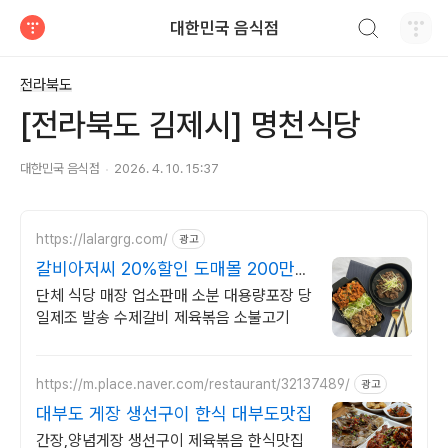
검색하기
대한민국 음식점
티스토리
전라북도
[전라북도 김제시] 명천식당
대한민국 음식점
2026. 4. 10. 15:37
https://lalargrg.com/
광고
갈비아저씨 20%할인 도매몰 200만팩
이상 팔린 양념목살
단체 식당 매장 업소판매 소분 대용량포장 당
일제조 발송 수제갈비 제육볶음 소불고기
https://m.place.naver.com/restaurant/32137489/
광고
대부도 게장 생선구이 한식 대부도맛집
간장,양념게장 생선구이 제육볶음 한식맛집