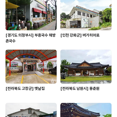
[경기도 의정부시] 부흥국수 해방
[인천 강화군] 버거히어로
촌국수
[전라북도 고창군] 옛날집
[전라북도 남원시] 몽춘원