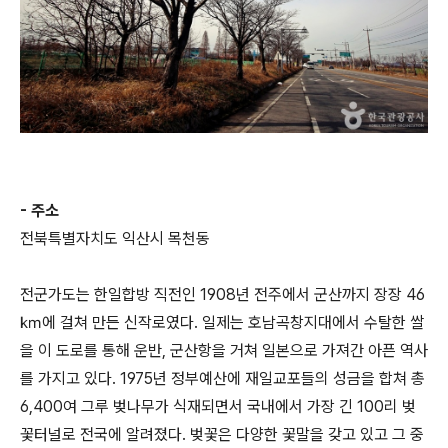
- 주소
전북특별자치도 익산시 목천동
전군가도는 한일합방 직전인 1908년 전주에서 군산까지 장장 46
㎞에 걸쳐 만든 신작로였다. 일제는 호남곡창지대에서 수탈한 쌀
을 이 도로를 통해 운반, 군산항을 거쳐 일본으로 가져간 아픈 역사
를 가지고 있다. 1975년 정부예산에 재일교포들의 성금을 합쳐 총
6,400여 그루 벚나무가 식재되면서 국내에서 가장 긴 100리 벚
꽃터널로 전국에 알려졌다. 벚꽃은 다양한 꽃말을 갖고 있고 그 중