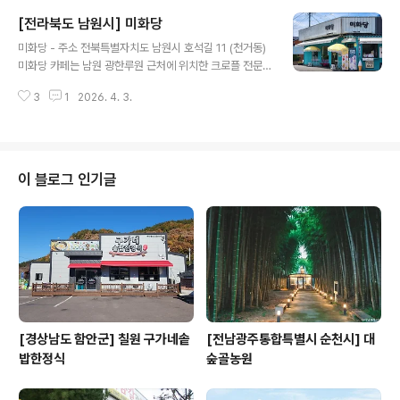
를 기억하며, 임실군에 처음 부임한 연도를 따와 카페 이름
[전라북도 남원시] 미화당
을 임실창고 1964라고 지었다. 쌀 창고의 본래 모습을 그
글 내용
대로 살려, 옛 창고의 모습을 볼 수 있으며, 임실 특산품을
미화당 - 주소 전북특별자치도 남원시 호석길 11 (천거동)
활용한 다양한 카페 메뉴를 판매하고 있다. 지정환 신부님
미화당 카페는 남원 광한루원 근처에 위치한 크로플 전문
이 치즈를 보관하던 토굴 모양을 본떠 만든 토굴빵, 임실에
디저트 카페이다. 최고급 프랑스 AOP 브리도생지로 만든
서 생산되는 고다치즈를 듬뿍 넣은 임실고다치즈커피가 시
3
1
2026. 4. 3.
크로플은 바삭하면서도 쫀득한 맛을 자랑한다. 다양한 종
그니처 메뉴로 임실에서만 맛 볼 수 있다. 열매의 고장 임실
류 중에서도 블루베리 크림치즈 크로플, 브라운치즈 크로
에서 생산되는 딸기, 블루베리, 복..
플, 아이스크림 크로플이 베스트셀러며 미화당 우유 아이
스크림 역시 진한 우유 맛으로 인기가 많다. 계절에 따라 제
철 재료를 사용한 시즌 메뉴를 맛볼 수 있어 남원 딸기주스,
이 블로그 인기글
미화당 팥빙수가 큰 인기를 끌었다. 커피 및 음료 종류도 아
인슈페너에서 스무디까지 다양하다. 남녀노소 즐길 수 있
는 메뉴가 많아 가족단위 손님이 많다. 유러피안 인테리어
에 사진 찍기 좋고 월광 포차, 춘향제 등 남원의 주요 행사
가 열리는 곳에 위치해 테라스 자..
[경상남도 함안군] 칠원 구가네솥
[전남광주통합특별시 순천시] 대
밥한정식
숲골농원