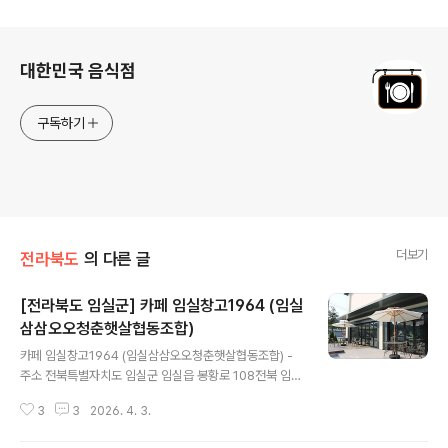
로그 정보
대한민국 음식점
구독하기
더보기
전라북도
의 다른 글
[전라북도 임실군] 카페 임실창고1964 (임실
삼삼오오청춘햇살협동조합)
글 내용
카페 임실창고1964 (임실삼삼오오청춘햇살협동조합) -
주소 전북특별자치도 임실군 임실읍 봉황로 108전북 임실
에 위치한 카페 임실창고 1964는 미곡창고로 사용되었던
3
3
2026. 4. 3.
공간을 리모델링하여 베이커리형 카페 공간으로 활용하였
다. 대한민국 임실에서 치즈를 처음 생산하신 지정환 신부