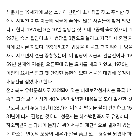
청운사는 19세기에 보천 스님이 단칸의 초가집을 짓고 주석한 것
에서 시작된 이후 이곳의 샘물이 좋아서 많은 사람들이 찾게 되었
다고 한다. 1925년 3월 10일 법당을 짓고 태고종에 속하였으며, 1
927년 승려 월인이 초가 법당을 3칸으로 늘리고 지금의 대웅전 자
리에 요사를 지었다. 1931년 초가 법당을 허물고 그 자리에 법당을
새로 지으면서 절을 중창했는데, 이 법당이 지금의 관음전이다. 19
59년 현재의 염불원 오른쪽에 있는 요사를 새로 지었고, 1970년
이전의 요사를 헐고 옛 만경현 동헌에 있던 건물을 매입해 옮겨와
대웅전을 삼았다고 한다.
전라북도 유형문화재로 지정되어 있는 대혜보각선사서는 중국 남
송의 고승 보각선사가 40여 년간 설법한 내용들을 모아 발간한 것
으로써 고려 우왕 13년(1387)에 이색이 발문을 붙여 편찬하고 15
31년에 다시 간행한 것이다. 청운사는 하소백련축제로 유명하다.
하소백련지는 다랑이 논처럼 위에서부터 계단식으로 펼쳐져 있는
데 하소는 연못의 모양이 새우가 알을 품고 있는 형상을 닮았다 하