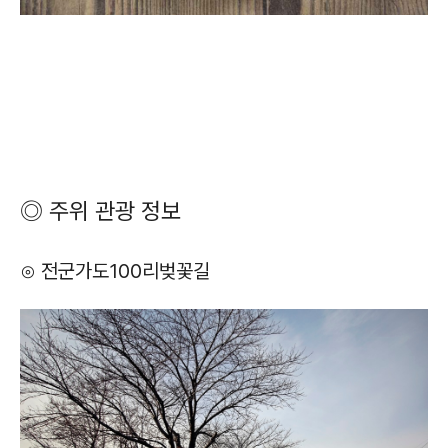
◎ 주위 관광 정보
⊙ 전군가도100리벚꽃길