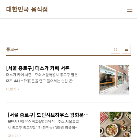
본문 바로가기
대한민국 음식점
종로구
[서울 종로구] 더소가 카페 서촌
더소가 카페 서촌 - 주소 서울특별시 종로구 필운
대로 44 (누하동)문을 열고 들어서는 순간 은은
한 차 향이 먼저 반기는, 서촌 골목 안 티라이프
더보기
브랜드 카페다. 더소가 카페 서촌은 직접 블렌딩
한 차를 판매하는 티 라이프스타일 브랜드 더소
가의 서촌 매장으로, 1층 쇼핑·카페 공간과 2층
카페 공간으로 구성되어 있다. 1층 팬트리 공간
[서울 종로구] 모던샤브하우스 광화문D타워점
에서는 다양한 블렌딩 티를 직접 시향해볼 수 있
모던샤브하우스 광화문D타워점 - 주소 서울특별
으며, 매 시즌 특별 무료 시음도 운영한다. 티백·
시 종로구 종로3길 17 (청진동) D타워 리플레이
찻잎·티 세트 등 선물하기 좋은 상품도 함께 판
스 광화문 5층종로구에 위치한 모던샤브하우스
매한다. 대표 메뉴인 밀크티는 프랑스산 비정제
더보기