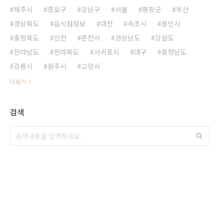
제주시
종로구
강남구
서울
평창군
부산
경상북도
음식점정보
대전
속초시
용인시
충청북도
인천
춘천시
경상남도
강원도
전라남도
전라북도
서귀포시
대구
충청남도
강릉시
원주시
고양시
더보기
검색