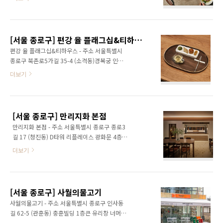
는 여러 가지 특제 육수를 취향에 맞게 골라 소고
설탕을 사용해 단맛이 강하지 않고 풍미가 깊으
기, 돼지고기, 채소를 무한으로 먹을 수 있는 곳
며, 차이 티라떼·시그니처 블렌딩 밀크티·얼그
이다. 전 코스 동일하게 4가지 부위의 돼지고기,
레이 밀크티·호지차 라떼 등 다양한 종류로 취향
소고기를 제공한다. 매장 내부는 자연 소재인 흙
에 맞는 차를 발견하는 즐거움을 준다. 2층 통창
[서울 종로구] 편강 율 플래그십&티하우스
과 돌, 나무를 주재료로 한 목구조로 구성되었으
좌..
편강 율 플래그십&티하우스 - 주소 서울특별시
며, 팟(POT) 안에 담긴 고기, 야채 등 식재료들
종로구 북촌로5가길 35-4 (소격동)경복궁 인근
이 익어가며 살랑거리는 흐름을 만든다는 것에
북촌에 자리한 편강율 플래그십 & 티하우스 카
더보기
서 영감을 받았다. 또한 다양한 룸 보유로 쾌적하
페이다. 1층 티하우스 찻집에서는 전통 재료로
게 식사를 즐길 수 있어 아이를 동반한 가족 및
블렌딩한 차와 정성스러운 다식을 고즈넉한 정
회식 등의 장소로도 인기인 곳이다. ※ 소개 정보
원과 함께 즐기실 수 있으며, 2층에서는 K-뷰티
- 대표메뉴 샤브샤브 - 문의및안내 02-2251-
브랜드 편강율의 한방 스킨케어 제품들을 체험
8501 - 쉬는날 연중무휴 - 영업시간..
[서울 종로구] 만리지화 본점
해 볼 수 있다. 3층 루프탑에서는 전통과 자연이
만리지화 본점 - 주소 서울특별시 종로구 종로3
어우러진 북촌과 경복궁 일대를 한눈에 담는 특
길 17 (청진동) D타워 리플레이스 광화문 4층만
별한 전망을 감상할 수 있다. ※ 소개 정보 - 대표
리지화는 ‘만리를 달려 불을 만난 장어’라는 뜻을
메뉴 본연율차 - 문의및안내 070-8844-0998 -
더보기
품은, 장어가 지닌 한국적 미식의 깊이를 현대적
쉬는날 매주 화요일 - 영업시간 11:00~19:00
으로 풀어낸 장어 다이닝 브랜드이다. 동의보감
(마지막 주문 18:30) - 취급메뉴 세작 / 잭살 / 사
에서 ‘만리어’라 불릴 만큼 먼 바다를 헤엄쳐 산
계다식 등 - 포장가능 가능◎ 주위 관광 정보⊙
란지로 향하는 장어의 강인함을 모티프로 삼아,
바라캇 서울 - 홈페..
[서울 종로구] 사월의물고기
국내산 자포니카 장어를 비장탄으로 정성스럽게
사월의물고기 - 주소 서울특별시 종로구 인사동
구워 올린다. ‘장어’라는 식재료를 한국적 미감으
길 62-5 (관훈동) 충훈빌딩 1층큰 유리창 너머로
로 재해석하여, 전통 건축의 요소를 모던하게로
기와 풍경이 펼쳐지는 안국동 골목 안 베이커리