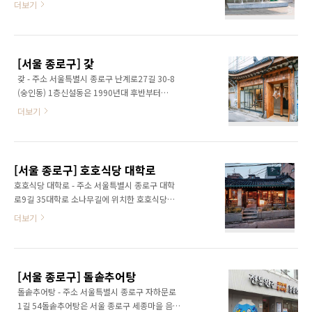
더보기
담아낸 공간에서, 편안하고 우아한 식경험을 전
카페다. 사월의물고기는 쑥을 주재료로 활용한
한다. 입안에서 부드럽게 녹아내리는 식감과 오
디저트와 음료, 다양한 베이커리를 선보이는 곳
래도록 여운이 남는 풍미를 만리지화에서 경험
으로, 쑥 특유의 향과 식감을 현대적으로 재해석
할 수 있다. 대표 메뉴로는 장어덮밥, 장어구이,
한 메뉴가 이 카페의 정체성을 이룬다. 대표 메뉴
장어구절판, 장어 코스가 있으며 제철 재료를 이
[서울 종로구] 갗
인 쑥 비엔나와 쑥크림 라떼는 음료 위에 푹신한
용하여 계절..
갗 - 주소 서울특별시 종로구 난계로27길 30-8
쑥크림을 얹고 쑥떡 조각을 고명으로 올려 시각
(숭인동) 1층신설동은 1990년대 후반부터
적으로도 매력적이다. 다양한 종류의 소금빵도
2000년대 초반까지 가죽과 원단 산업의 중심지
함께 판매하며, 제철에는 쑥크림을 채운 쑥크림
더보기
이다. 수많은 장인과 상인들이 이 거리를 가득 메
소금빵도 선보인다. 내부는 일러스트·식물·소
우던 전성기를 지닌 곳이었으나 지금은 잘 알려
품으로 아기자기하게 꾸며져 있으며, 창밖으로
지지 않았다. 그래서 갗은 잊혀 가는 신설동 가죽
보이는 기와 풍경이 안국동 특유의 고즈넉한 분
·원단 거리의 역사와 기억을 되살리기 위해 신설
위기를 더한다. 경복궁·인사동과 가까워 서울 도
[서울 종로구] 호호식당 대학로
동 인근 지역에서 시작되었다.갗은 일상 속에 스
심 여행 코스로 함께..
호호식당 대학로 - 주소 서울특별시 종로구 대학
며들어 있는 신설동의 가죽과 원단 문화에 다시
로9길 35대학로 소나무길에 위치한 호호식당은
한번 관심을 기울이며, 매장 외부와 내부 공간,
한옥의 여유롭고 빈티지한 감성과 정갈하게 차
더보기
심지어 디저트와 음료까지도 가죽과 원단을 형
려낸 일본 가정식을 즐길 수 있는 식당이다. 혜화
상화한 콘셉트로 구성하였다. 매장 이름 또한 '가
맛집으로 4년 연속 블루리본서베이에 수록된 일
죽'의 순우리말인 '갗'에서 비롯되었으며, 단순한
본가정식 전문점이다. 맛뿐만 아니라 감성적인
카페 혹은 바를 넘어 과거 가죽 거리가 품고 있던
분위기로도 유명하다. 당일 생산, 당일 소비를 원
역사·문화적 가치와 이야기, 그리고 추억을 현재
[서울 종로구] 돌솥추어탕
칙으로 하고 있으며 주문 즉시 조리가 시작된다.
로..
돌솥추어탕 - 주소 서울특별시 종로구 자하문로
매일 새벽 노량진에서 도착한 슈페리어 등급의
1길 54돌솥추어탕은 서울 종로구 세종마을 음식
노르웨이산 생연어를 일본정통방식으로 숙성시