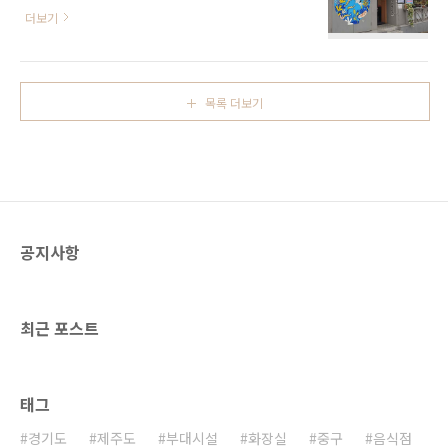
문화거리에 위치한 한식당이다. 매일 아침 수급
킨 신선한 연어덮밥과 최고급 등심 및 안심을 저
더보기
한 신선한 식재료로 끓인 재래식 추어탕을 돌솥
온숙성 후 직접 빵가루를 입혀 깨끗한 기름에 튀
에 담아 제공해 따뜻한 온기를 오래 유지하며 즐
겨낸 돈카츠, 4대 진미 이베리코 꽃목살에 일본
길 수 있는 것이 특징이다. 자극적이지 않고 담백
식 소스를 발라 풍미가 일품인 돈테키정식, 한우
한 맛의 추어탕과 정갈한 밑반찬으로 한 끼 식사
를 사용한 정통 일본경양식 한우함박스테이크
목록 더보기
를 편안하게 즐길 수 있는 곳이다. ※ 소개 정보 -
등이 다양한 메뉴가 준비되..
대표메뉴 돌솥추어탕 - 문의및안내 0507-1300-
4765 - 쉬는날 연중무휴 - 신용카드가능정보 가
능 - 영업시간 - 월요일 11:00~15:00- 화요일~
일요일 11:00~20:30 (준비시간 15:00~17:00)
- 주차시설 불가능 - 취급메뉴 돌솥통추어탕 / 우
렁돌솥추어탕 / 공기추어탕 등 - 포장가능 가능
공지사항
◎ 주위 관광 ..
최근 포스트
태그
경기도
제주도
부대시설
화장실
중구
음식점