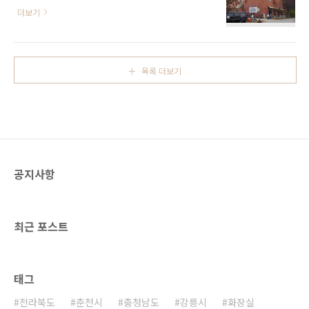
- 주소 경기도 고양시 덕양구 권율대로 741-35
쌈정식+쟁반국수, 보쌈정식+코다리의 세 가지
더보기
(원흥동)리스토어커피는 경기도 고양시 원흥역
종류가 있다. 가을, 겨울에는 계절 메뉴 굴보쌈이
근처에 있는 커피 맛집이다. 간편한 디저트와 맛
판매된다. ※ 소개 정보 - 대표메뉴 기와보쌈 - 문
있는 커피를 엄선해서 제공하고 있다. 전체적으
의및안내 031-911-8226 - 쉬는날 연중무휴 -
로 화이트 톤의 인테리어에 우드 가구와 다양한
영업시간 - 11:30~22:30- 평일 ..
목록 더보기
식물을 배치한 실내가 편안한 분위기를 연출하
며 실내에서도 정원에 앉아있는 듯한 느낌을 준
다. 원흥역 근처에 있어 인근에 쇼핑하러 가거나
스타필드 등을 방문한 고객이 편안한 분위기에
서 차를 즐기러 찾는 카페이기도 하다. 청귤 에이
드나 홈메이드 딸기 요거트 스무디 등은 직접 수
제로 만들어서 인기가 좋다. 주차는 넓은 전용 주
공지사항
차장이 있어 이용이 편리하다. ※ 소개 정보 - 대
표..
최근 포스트
태그
전라북도
춘천시
충청남도
강릉시
화장실