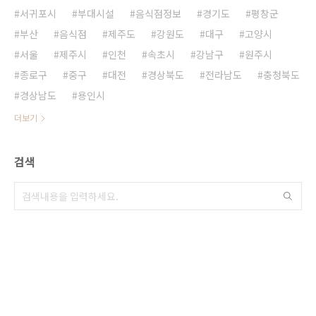
서귀포시
부대시설
음식점정보
경기도
평창군
부산
음식점
제주도
강원도
대구
고양시
서울
제주시
인천
속초시
강남구
원주시
종로구
중구
대전
경상북도
전라남도
충청북도
경상남도
용인시
더보기
검색