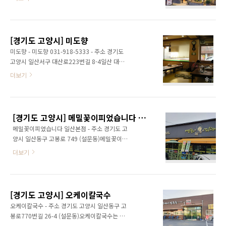
타워에 하면 된다. 화림 외관은 꽃과 화분으로 꾸
로 들어가 깔끔한 브런치와 맛있고 적당한 가격
며 놓았다. 테라스 공간도 화분과 예쁜 소품들로
의 커피를 마실 수 있다. ※ 소개 정보 - 대표메뉴
꾸며져 있는데 테라스 공간은 반려견 동반이 가
피스타치오크림라떼 - 문의및안내 031-922-
능하다. 가게 내부 좌석은 홀도 있고 룸도 3~4개
1080 - 쉬는날 연중무휴 - 영업시간 09:30~..
[경기도 고양시] 미도향
있다. 화림 메뉴는 스페셜 코스 메뉴가 종류별로
미도향 - 미도향 031-918-5333 - 주소 경기도
있고, 가성비 좋은 주중 런치 코스 메뉴도 있어서
고양시 일산서구 대산로223번길 8-4일산 대화
선택의 폭이 넓다. 단품 요리도 훌륭한데 싱싱한
동에 자리한 미도향은 만두 요리 전문가인 조종
더보기
재료와 면도 직접 뽑아서 만들고 음식들도 기름
근 대표가 운영하는 만두 전문점이다. 1994년부
지지 않고 담백하면서 신선하다. 소스와 반찬은
터 쉬지 않고 이어왔으며 꽉 찬 속 재료와 정성이
셀프로 더 가져다 먹을 수 있다.※ 반려동물 동반
만두 속에 담겨 있다.한결같은 맛을 제공하기 위
가능 (테라스 식사) ※ 소개 정보 - 대표메뉴 해
해 오랜 시간 레시피 개발에 힘을 쏟아 비율 및
피데이 - 문의및안내 031-9..
[경기도 고양시] 메밀꽃이피었습니다 일산본점
배합순서까지 신경쓰고 있으며, 당일 준비한 재
메밀꽃이피었습니다 일산본점 - 주소 경기도 고
료는 그날 모두 소진하는 것을 원칙으로 운영되
양시 일산동구 고봉로 749 (설문동)메밀꽃이피
고 있다. 이러한 노력이 담겨 손님들의 발걸음이
었습니다 일산본점은 메밀 요리 전문점이다. 유
끊이지 않는 맛집으로 자리 잡고 있다.TV프로그
더보기
명한 개그맨이 성공적으로 창업을 이루어낸 음
램 [생생정보통]에 손만두 맛집으로 소개되어 더
식점으로 알려져 있으며 창업 관련 도서를 출판
욱 알려진 곳이다. 얇고 쫀득한 만두피와 직접 손
하기도 하였다. 메밀을 전문으로 요리하며 대표
으로 빚은 손만두 전문점으로 왕만두, 물만두, 만
적인 메뉴는 냉메밀, 비밀메밀, 들깨메밀 등이 있
두전골, 만둣국 등의 메뉴가 있다.고기만두는..
[경기도 고양시] 오케이칼국수
다. 가게 내부를 살펴보면 메밀의 효능에 대해 알
오케이칼국수 - 주소 경기도 고양시 일산동구 고
리고 항상 연구하는 자세를 볼 수 있어 고객들에
봉로770번길 26-4 (설문동)오케이칼국수는 고
게 맛에 대한 신뢰를 준다. ※ 소개 정보 - 대표메
양시 일산동구 설문동에 있는 칼국수 맛집이다.