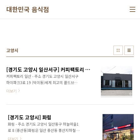
본문 바로가기
대한민국 음식점
고양시
[경기도 고양시 일산서구] 커피팩토리 일산
커피팩토리 일산 - 주소 경기도 고양시 일산서구
하이파크3로 19 (덕이동)세계 최고의 콜드브루
커피인 콜드브루 루후와 싱글 오리진 커피를 매
더보기
장에서 직접 제공하는 커피맥토리 일산은 매일
새로 구운 빵, 신선한 샐러드, 고급 치즈와 함께
커피류와 각종 음료 등으로 신선한 하루를 제공
하고자 한다. 브런치 메뉴로 햄모짜렐라치즈 파
[경기도 고양시] 화림
니니 세트, 바비큐치킨 치즈 치아바타 세트, 어니
화림 - 주소 경기도 고양시 일산동구 하늘마을1
언 바비큐 체다 치아바타 세트가 있어 누구나 맛
로 8 (중산동)화림은 일산 중산동 풍산지하철 역
있는 하루를 시작할 수 있다. 심플한 디자인의 건
에서 가까운 중식당이다. 주차는 건너편 S plus
물이 자연과 조화를 이루어 누구나 편한 마음으
더보기