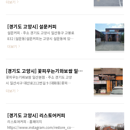
더보기
뉴 냉메밀 - 문의및안내 0507-1361-5590 - 쉬
식당 앞에 넉넉한 주차 공간이 있다. 내부는 입식
는날 매주 월요일 - 영업시간 - 10:30~20:30- 준
과 좌식 테이블로 이뤄져 있다. 칼국수가 나오기
비시간 16:00~17:00- 마지막 주문 15:40,
전에 보리밥과 김치를 먼저 내온다. 바지락 칼국
19:40 - 주차시설 가능 - 취급메뉴 비빔메밀 / 판
수에 들어있는 바지락은 해감이 잘 되어 있고 면
모밀 / 메밀콩국수..
[경기도 고양시] 설문커피
발이 통통하고 쫄깃하다. 면에 천년초가 들어가
설문커피 - 주소 경기도 고양시 일산동구 고봉로
서 초록빛이 돌고 면발은 굵고, 구불구불하다. 팥
832 (설문동)설문커피는 고양시 설문동에 있는
칼국수는 달지 않으며 부드럽고 되직하게 나온
야외정원이 카페다. 모두 한 가족이 운영하는 설
다. 테이블에 설탕을 비치해 놓아 취향에 따라 단
더보기
문추어탕과 설문단팥빵이 카페 주변에 함께 있
맛을 조절하여 먹을 수 있다. 이 집의 대표메뉴인
어 다양하게 즐길 수 있는 카페이기도 하다. 즉석
들깨 칼국수는 고소한 들깻가루를 듬뿍 넣어서
에서 직접 원두를 로스팅하여 커피를 제공하고
국물이 걸쭉하고, 고소하다. ※ 소개 정보 - 대표
있고, 40년 제빵장인이 만든 단팥빵 등 다양한
메뉴 천년초 들깨칼국수 - 문의및안내 031-9..
[경기도 고양시] 꽃피우는기와보쌈 일산본점
빵과 음료를 함께 즐겨도 좋다. 단 베이커리와 커
꽃피우는기와보쌈 일산본점 - 주소 경기도 고양
피는 별도로 계산하는 시스템으로 운영되고 있
시 일산서구 대산로212번길 9 (대화동)꽃피우
다. ※ 소개 정보 - 대표메뉴 크림커피 - 문의및안
는기와보쌈은 일산 킨텍스 근처, 대화동 먹자골
더보기
내 031-975-5078 - 쉬는날 연중무휴 - 영업시
목에 있는 보쌈집이다. 내부는 입식과 좌식 테이
간 - 10:00~21:30- 마지막 주문 21:00 - 주차시
블이 있다. 기본 찬으로 나물무침과 샐러드, 미역
설 가능 - 취급메뉴 라떼 / 아메리카노 / 모카 등
무침이 나온다. 보쌈을 주문하면 곁들임 양념인
- 포장가능 가능 ◎ 화장실있음◎ 주위 관광 정
쌈장과 새우젓과 따뜻한 된장국이 제공되고 보
보⊙ 오케이칼국수 -..
[경기도 고양시] 리스토어커피
쌈고기와 무김치, 배추김치, 파김치, 양파 무절임
리스토어커피 - 홈페이지
이 한 접시에 담겨 나온다. 이 집의 인기 메뉴인
https://www.instagram.com/restore_coffee/
점심 특선은 2인 이상 주문받는데 보쌈정식, 보