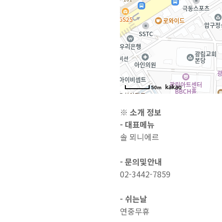
50m
※ 소개 정보
- 대표메뉴
솔 뫼니에르
- 문의및안내
02-3442-7859
- 쉬는날
연중무휴