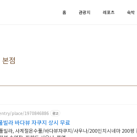
홈
관광지
레포츠
숙박
 본점
entry/place/1970846886
광고
풀빌라 바다뷰 자쿠지 상시 무료
풀빌라, 사계절온수풀/바다뷰자쿠지/사우나/200인치시네마 200평 