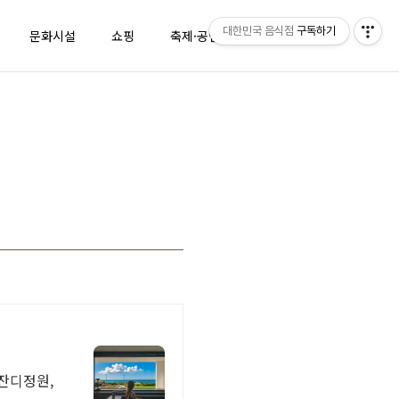
대한민국 음식점
구독하기
문화시설
쇼핑
축제·공연·행사
캠핑장
잔디정원,