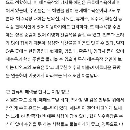
으로 적합하다. 이 해수욕장의 남서쪽 해안은 금릉해수욕장과 이
어져 있는데, 주민들은 두 해변을 합쳐 협재해수욕장이라고도 부
른다. 해수욕장 내에는 탈의실, 샤워실, 휴게소, 식수대, 화장실 등
각종 편의시설이 있어 이용하기에도 편리하다. 또 해수욕장 주변
에는 짙은 송림이 있어 야영과 산림욕을 즐길 수 있고, 전복과 소라
가 많이 잡히기 때문에 싱싱한 해산물을 마음껏 맛볼 수 있다. 멀지
않은 곳에는 한림공원과 협재굴, 명월대, 황룡사, 영각사 등이 있어
해수욕과 함께 주변을 둘러볼 수 있으며 특히 해수욕장 정면에 보
이는 비양도의 모습은 맑고 깨끗한 해수와 어울려 아름다운 풍광
을 연출하며 이곳에서 바라보는 낙조 또한 아름답다.
◎ 한류의 매력을 만나는 여행 정보
시원한 파도 소리, 에메랄드빛 바다, 백사장 옆 검은 현무암 위에서
반갑게 손을 흔드는 세븐틴이 있다. 세븐틴이 팬인 캐럿에게 보내
는 노래 <사랑쪽지>엔 예쁜 사랑이 담겨 있다. 협재해수욕장은 수
심이 얕아 수영을 못 하는 사람들도 물놀이하기 좋고, 옆쪽으로 야