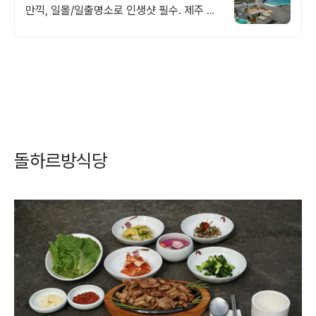
만끽, 일몰/일출명소로 인생샷 필수. 제주 감
성 예쁘다고 소문난 힐링스테이, 바배큐불멍,
스파족욕, 제주바다보러오세요
돌하르방식당