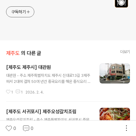
구독하기
더보기
제주도
의 다른 글
[제주도 제주시] 대관원
글 내용
대관원 - 주소 제주특별자치도 제주시 신대로13길 3제주
에서 2대에 걸쳐 50여 년간 중국요리를 해온 중식요리 전
문점이다. 제주도를 방문하는 대만과 중국 관광객들이 즐
1
1
2026. 2. 4.
겨 찾는 곳이다. ※ 소개 정보 - 대표메뉴 고추짬뽕 - 문의및
안내 064-746-6067 - 쉬는날 매주 월요일 - 신용카드
가능정보 가능 - 영업시간 11:00~21:00 - 예약안내 전화
[제주도 서귀포시] 제주오성갈치조림
예약 문의 (064-746-6067) - 주차시설 가능 - 취급메
글 내용
뉴 하얀짬뽕 / 탕수육 / 깐풍기 등 - 포장가능 가능◎ 주위
제주오성갈치조림 - 주소 제주특별자치도 서귀포시 중문
관광 정보⊙ 국수만찬 - 주소 제주특별자치도 제주시 은남
관광로 27 (색달동)순살갈치조림 맛집 제주오성은 중문 관
0
0
3길 1 (연동)제주에서 맛볼 수 있는 특별한 메뉴인 고기국
광단지 입구에 위치한 갈치요리전문점으로, 신축 건물의