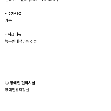
- 주차시설
가능
- 취급메뉴
녹두빈대떡 / 몸국 등
◎ 장애인 편의시설
장애인용화장실