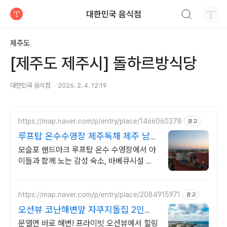
검색하기
대한민국 음식점
티스토리
제주도
[제주도 제주시] 돌하르방식당
대한민국 음식점
2026. 2. 4. 12:19
https://map.naver.com/p/entry/place/1466060378
광고
루프탑 온수수영장 제주독채 제주 남쪽
럭셔리 힐링숙소
모슬포 랜드마크 루프탑 온수 수영장에서 아
이들과 함께 노는 감성 숙소, 바베큐시설 제
주남쪽 중문 모슬포 여행에 딱, 가족맞춤 독
채숙소, 도보가능 맛집 편의시설
https://map.naver.com/p/entry/place/2084915971
광고
오션뷰 코난해변앞 자쿠지돌집 2인
~10인 대가족/단체예약
문열면 바로 해변! 프라이빗 오션뷰에서 힐링